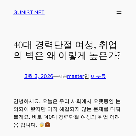
콘
GUNIST.NET
텐
츠
로
바
40대 경력단절 여성, 취업
로
의 벽은 왜 이렇게 높은가?
가
기
3월 3, 2026
—
master
안
미분류
제공
안녕하세요. 오늘은 우리 사회에서 오랫동안 논
의되어 왔지만 아직 해결되지 않는 문제를 다뤄
볼게요. 바로 “40대 경력단절 여성의 취업 어려
움”입니다.