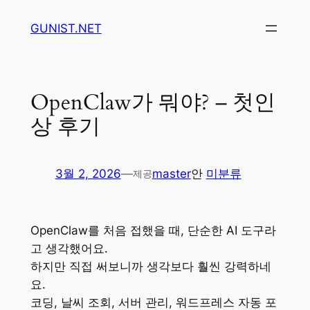
콘
GUNIST.NET
텐
츠
로
바
OpenClaw가 뭐야? – 첫인
로
상 후기
가
기
3월 2, 2026
—
master
안
미분류
제공
OpenClaw를 처음 접했을 때, 단순한 AI 도구라
고 생각했어요.
하지만 직접 써보니까 생각보다 훨씬 강력하네
요.
코딩, 날씨 조회, 서버 관리, 워드프레스 자동 포