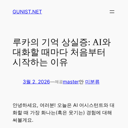
콘
GUNIST.NET
텐
츠
로
바
루카의 기억 상실증: AI와
로
대화할 때마다 처음부터
가
기
시작하는 이유
3월 2, 2026
—
master
안
미분류
제공
안녕하세요, 여러분! 오늘은 AI 어시스턴트와 대
화할 때 가장 화나는(혹은 웃기는) 경험에 대해
써볼게요.